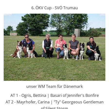
6. ÖKV Cup - SVÖ Trumau
unser WM Team für Dänemark
AT 1 - Ogris, Bettina | Basari of Jennifer's Bonfire
AT 2 - Mayrhofer, Carina | "Ty" Georgeous Gentleman
of Silent Storm